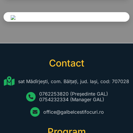
Contact
sat Mădîrjești, com. Bălțați, jud. Iași, cod: 707028
0762253820
(Președinte GAL)
0754232334
(Manager GAL)
office@galbelcestifocuri.ro
Program