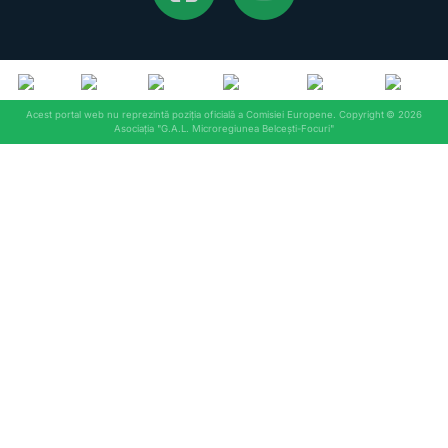
©
2026
Asociația "G.A.L. Microregiunea Belcești-Focuri"