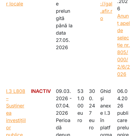
.202
r locale
e
://gal
6
prelun
.afir.r
Anun
gită
o
ț apel
până la
de
data
selec
27.05.
ție nr.
2026
805/
000/
2/6/2
026
I.3 L808
INACTIV
09.03.
53
30
Ghid
06.0
–
2026 -
1.0
0.
și
4.20
Susținer
07.04.
00
24
anex
26
ea
2026
eu
7
e I.3
publi
investițiil
Perioa
ro
eu
în
care
or
dă
ro
platf
prelu
publice
depun
orma
ngire