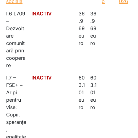
sociala
o
026
I.6 L709
INACTIV
36
36
–
.9
.9
Dezvolt
69
69
are
eu
eu
comunit
ro
ro
ară prin
coopera
re
I.7 –
INACTIV
60
60
FSE+ –
3.1
3.1
Aripi
01
01
pentru
eu
eu
vise:
ro
ro
Copii,
speranțe
,
egalitate