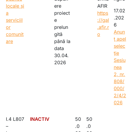
locale și
ere
AFIR
17.02
a
proiect
https
.202
serviciil
e
://gal
6
or
prelun
.afir.r
Anun
comunit
gită
o
ț apel
are
până la
selec
data
ție
30.04.
Sesiu
2026
nea
2, nr.
808/
000/
2/4/2
026
I.4 L807
INACTIV
50
50
–
.0
.0