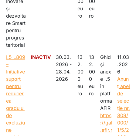
Inovare
00
00
și
eu
eu
dezvolta
ro
ro
re Smart
pentru
progres
teritorial
I.5 L809
INACTIV
30.03.
13
13
Ghid
11.03
–
2026 -
2.
2.
și
.202
Inițiative
28.04.
00
00
anex
6
suport
2026
0
0
e I.5
Anun
pentru
eu
eu
în
ț apel
reducer
ro
ro
platf
de
ea
orma
selec
gradului
AFIR
ție nr.
de
https
809/
excluziu
://gal
000/
ne
.afir.r
1/5/2