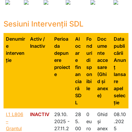
Sesiuni Intervenții SDL
Denumir
Activ /
Perioa
Al
Fo
Doc
Data
e
Inactiv
da
oc
nd
ume
publi
interven
depun
ar
uri
nte
cării
ție
ere
e
di
acce
Anun
proiect
fin
sp
sare
ț
e
an
on
(Ghi
lansa
cia
ibi
d și
re
ră
le
anex
apel
SD
e)
selec
L
ție
I.1 L806
INACTIV
29.10.
28
0
Ghid
08.10
–
2025 -
5.
eu
și
.202
Grantul
27.11.2
00
ro
anex
5