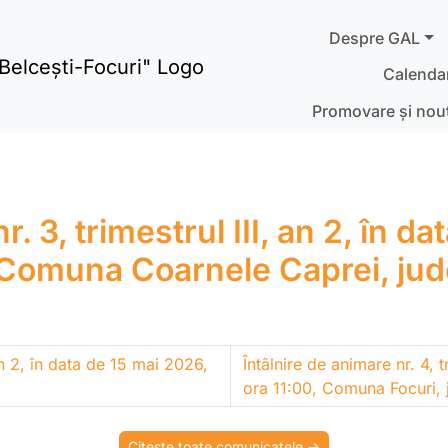
Despre GAL
Calendar
Promovare și nout
r. 3, trimestrul III, an 2, în d
Comuna Coarnele Caprei, jude
 an 2, în data de 15 mai 2026,
Întâlnire de animare nr. 4, t
ora 11:00, Comuna Focuri, j
Citește toate comunicatele ->