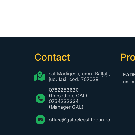
Contact
Pr
sat Mădîrjești, com. Bălțați,
LEADE
jud. Iași, cod: 707028
Luni-V
0762253820
(Președinte GAL)
0754232334
(Manager GAL)
office@galbelcestifocuri.ro