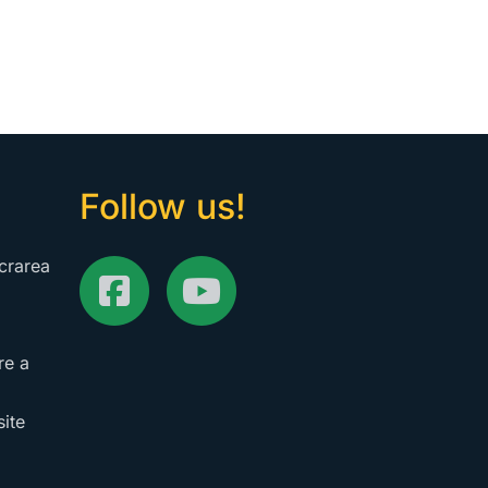
Follow us!
ucrarea
re a
site