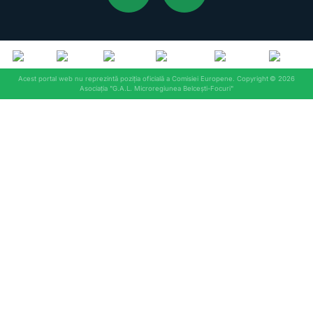
©
2026
Asociația "G.A.L. Microregiunea Belcești-Focuri"