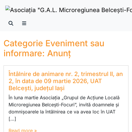
Skip to content
Search
Menu
Categorie Eveniment sau
informare:
Anunț
Întâlnire de animare nr. 2, trimestrul II, an
2, în data de 09 martie 2026, UAT
Belcești, județul Iași
În luna martie Asociația „Grupul de Acțiune Locală
Microregiunea Belcești-Focuri”, invită doamnele și
domnișoarele la întâlnirea ce va avea loc în UAT
[…]
Read more »