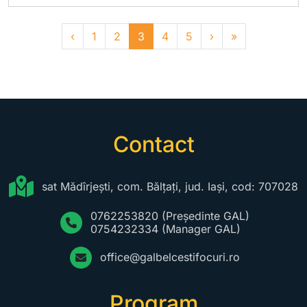
Page navigation
Page
Page
Current Page
Page
Page
‹
1
2
3
4
5
›
»
Contact
sat Mădîrjești, com. Bălțați, jud. Iași, cod: 707028
0762253820
(Președinte GAL)
0754232334
(Manager GAL)
office@galbelcestifocuri.ro
Program